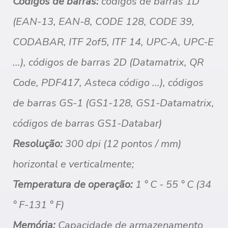
Códigos de barras:
códigos de barras 1D
(EAN-13, EAN-8, CODE 128, CODE 39,
CODABAR, ITF 2of5, ITF 14, UPC-A, UPC-E
...), códigos de barras 2D (Datamatrix, QR
Code, PDF417, Asteca código ...), códigos
de barras GS-1 (GS1-128, GS1-Datamatrix,
códigos de barras GS1-Databar)
Resolução:
300 dpi (12 pontos / mm)
horizontal e verticalmente;
Temperatura de operação:
1 ° C - 55 ° C (34
° F-131 ° F)
Memória:
Capacidade de armazenamento